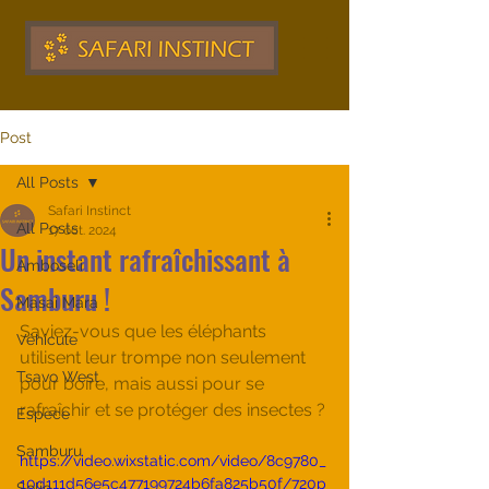
Post
All Posts
Safari Instinct
All Posts
17 oct. 2024
Un instant rafraîchissant à
Amboseli
Samburu !
Masai Mara
Saviez-vous que les éléphants 
Véhicule
utilisent leur trompe non seulement 
Tsavo West
pour boire, mais aussi pour se 
rafraîchir et se protéger des insectes ?
Espèce
Samburu
https://video.wixstatic.com/video/8c9780_
10d111d56e5c477199724b6fa825b50f/720p
Solio