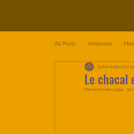
SAFARI INSTINCT
All Posts
Amboseli
Mas
Circuit Solio - Samburu - 
Safari Instinct
17 j
Le chacal 
Dernière mise à jour :
30 