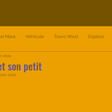
ai Mara
Véhicule
Tsavo West
Espèce
Nakuru
uin 2024
Lodge
Nakuru
Safari Instinct
et son petit
mars 2025