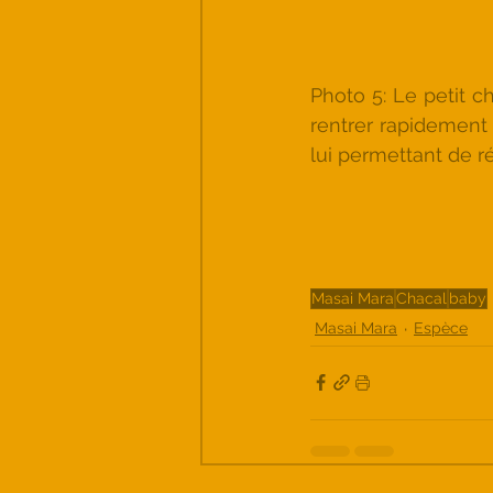
Photo 5: Le petit ch
rentrer rapidement 
lui permettant de r
Masai Mara
Chacal
baby
Masai Mara
Espèce