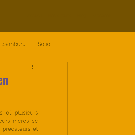
Accueil
Nos circuits
Blog
Facebook
Samburu
Solio
en
, où plusieurs 
eurs mères se 
 prédateurs et 