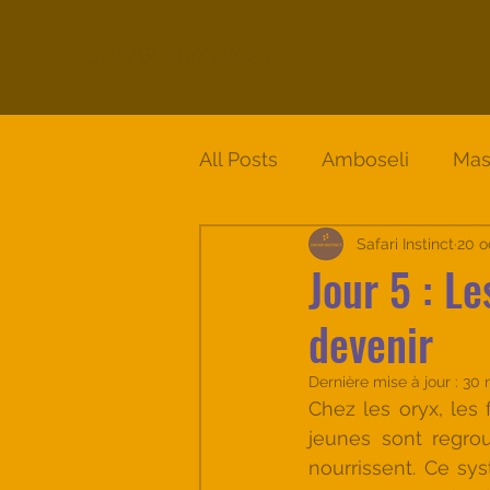
SAFARI INSTINCT
All Posts
Amboseli
Mas
Circuit Solio - Samburu - 
Safari Instinct
20 o
Jour 5 : L
devenir
Dernière mise à jour :
30 
Chez les oryx, les 
jeunes sont regro
nourrissent. Ce sy