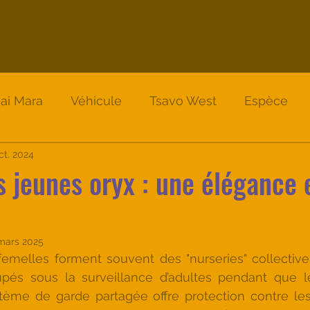
ai Mara
Véhicule
Tsavo West
Espèce
Nakuru
ct. 2024
Lodge
Nakuru
Safari Instinct
es jeunes oryx : une élégance 
mars 2025
femelles forment souvent des "nurseries" collectives
upés sous la surveillance d’adultes pendant que l
stème de garde partagée offre protection contre les