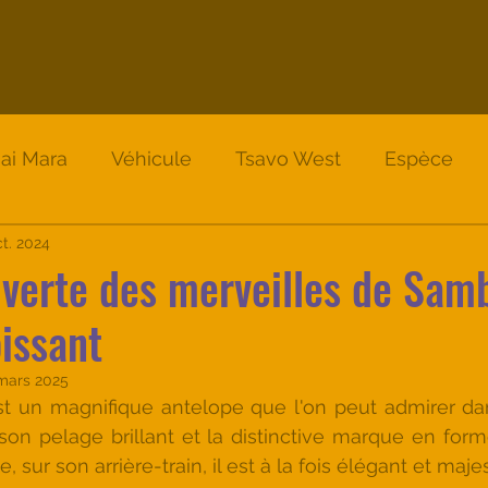
ai Mara
Véhicule
Tsavo West
Espèce
Nakuru
ct. 2024
Lodge
Nakuru
Safari Instinct
uverte des merveilles de Sam
issant
mars 2025
st un magnifique antelope que l'on peut admirer da
n pelage brillant et la distinctive marque en forme
 sur son arrière-train, il est à la fois élégant et maje