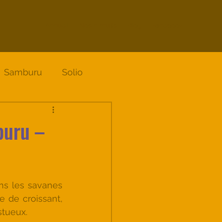
Accueil
Nos circuits
Blog
Facebook
Samburu
Solio
buru –
ns les savanes 
 de croissant, 
stueux.