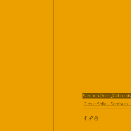
Samburu
Jour 3
Cob croi
Circuit Solio - Samburu 