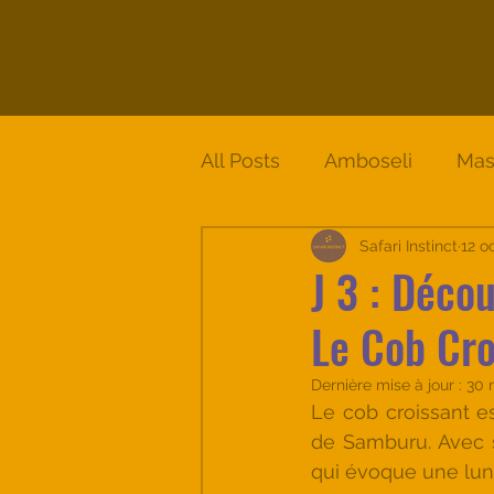
SAFARI INSTINCT
All Posts
Amboseli
Mas
Circuit Solio - Samburu - 
Safari Instinct
12 o
J 3 : Déco
Le Cob Cro
Dernière mise à jour :
30 
Le cob croissant e
de Samburu. Avec so
qui évoque une lune,