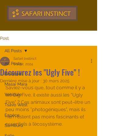
Post
All Posts
Safari Instinct
All Posts
6 sept. 2024
Découvrez les "Ugly Five" !
Amboseli
Dernière mise à jour :
30 mars 2025
Masai Mara
Saviez-vous que, tout comme il y a 
Véhicule
les Big Five, il existe aussi les "Ugly 
Five" ? Ces animaux sont peut-être un 
Tsavo West
peu moins "photogéniques", mais ils 
Espèce
n’en restent pas moins fascinants et 
essentiels à l’écosystème.
Samburu
Solio