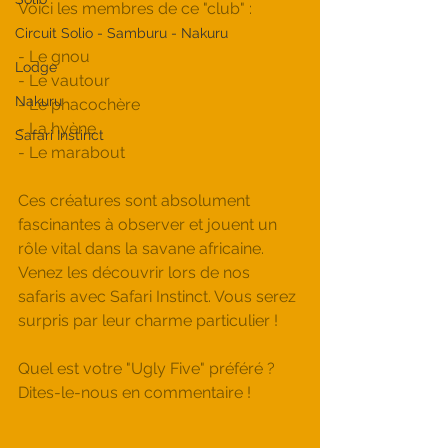
Voici les membres de ce "club" :
Circuit Solio - Samburu - Nakuru
- Le gnou
Lodge
- Le vautour
Nakuru
- Le phacochère
- La hyène
Safari Instinct
- Le marabout
Ces créatures sont absolument 
fascinantes à observer et jouent un 
rôle vital dans la savane africaine. 
Venez les découvrir lors de nos 
safaris avec Safari Instinct. Vous serez 
surpris par leur charme particulier !
Quel est votre "Ugly Five" préféré ? 
Dites-le-nous en commentaire !