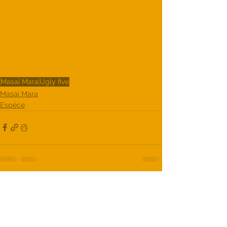
Masai Mara
Ugly five
Masai Mara
Espèce
Voir tout
Posts récents