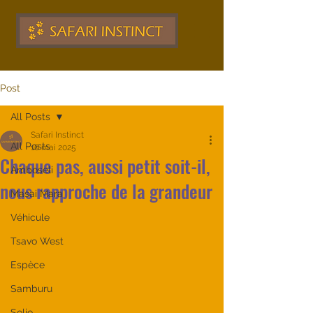
Post
All Posts
Safari Instinct
All Posts
16 mai 2025
Chaque pas, aussi petit soit-il,
Amboseli
nous rapproche de la grandeur
Masai Mara
Véhicule
Tsavo West
Espèce
Samburu
Solio