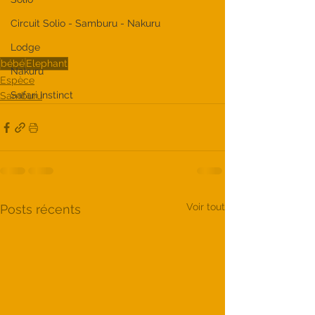
Circuit Solio - Samburu - Nakuru
Lodge
bébé
Elephant
Nakuru
Espèce
Safari Instinct
Samburu
Voir tout
Posts récents