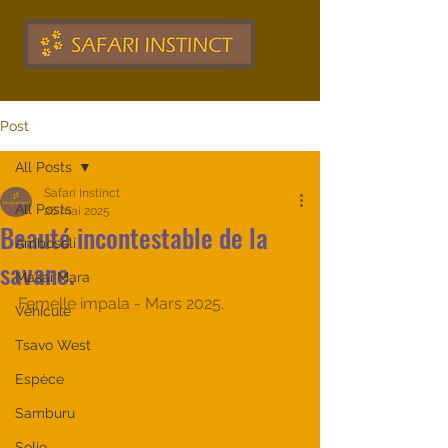
Post
All Posts
Safari Instinct
All Posts
26 mai 2025
Beauté incontestable de la
Amboseli
savane.
Masai Mara
Femelle impala - Mars 2025.
Véhicule
Tsavo West
Espèce
Samburu
Solio