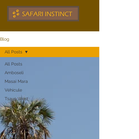
Blog
All Posts
All Posts
Amboseli
Masai Mara
Véhicule
Tsavo West
Espèce
Samburu
Solio
Circuit
Solio -