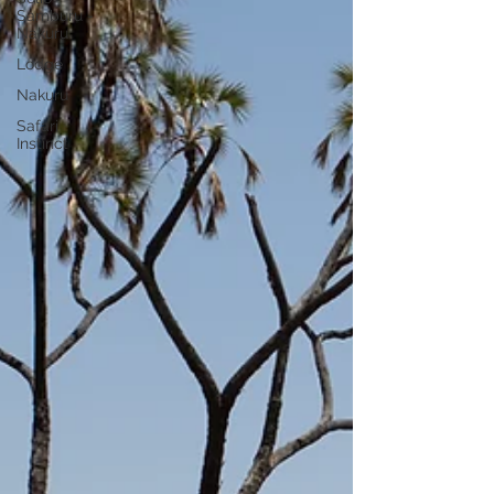
Samburu -
Nakuru
Lodge
Nakuru
Safari
Instinct