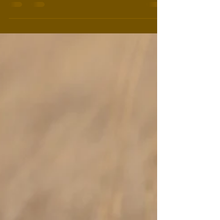
À Samburu, les girafes réticulées sont vraiment
quelque chose de complètement fou. Avec leurs
motifs en forme de losanges aux contours...