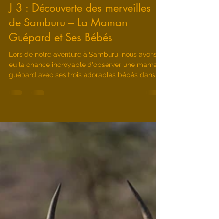
12 oct. 2024
1 min de lecture
J 3 : Découverte des merveilles
de Samburu – La Maman
Guépard et Ses Bébés
Lors de notre aventure à Samburu, nous avons
eu la chance incroyable d'observer une maman
guépard avec ses trois adorables bébés dans
les...