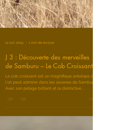
12 oct. 2024
1 min de lecture
J 3 : Découverte des merveilles
de Samburu – Le Cob Croissant
Le cob croissant est un magnifique antelope que